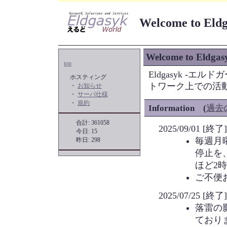
Welcome to Eld
Welcome to Eldgas
top
Eldgasyk -
ホスティング
トワーク上での活
・
お知らせ
・
サーバ仕様
・
規約
Information (
過去
合計: 361058
2025/09/01
今日: 15
毎週月
昨日: 298
停止を
ほど2
ご不便
2025/07/25
落雷の
ており