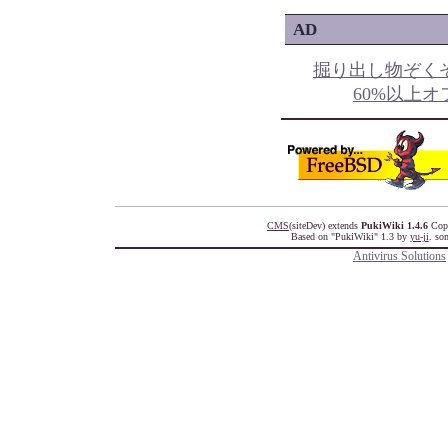
AD
掘り出し物ぞくぞく 
60%以上オ
CMS
(siteDev) extends
PukiWiki 1.4.6
Copy
Based on "PukiWiki" 1.3 by
yu-ji
. so
Antivirus Solutions