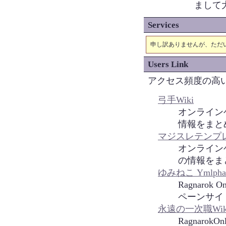
まして
Services
申し訳ありませんが、ただ
Users Link
アクセス頻度の高
弓手Wiki
オンラインゲ
情報をまとめ
マジスレテンプ
オンラインゲ
の情報をま
ゆみねこ Ymlph
Ragnar
ペーンサイ
永遠の一次職Wik
Ragnaro